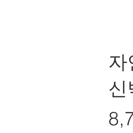
자
신
8,